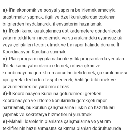
a)-
İl'in ekonomik ve sosyal yapısını belirlemek amacıyla
araştırmalar yapmak. ilgili ve özel kuruluşlardan toplanan
bilgilerden faydalanarak, il envanterini hazırlamak.
b)-
İl'deki kamu kuruluşlarınca üst kademelere gönderilecek
yatırım tekliflerini incelemek, varsa aralarındaki uyumsuzluk
veya çelişkileri tespit etmek ve bir rapor halinde durumu İl
Koordinasyon Kuruluna sunmak.
c)-
Plan-program uygulamaları ile yıllık programlarda yer alan
İl'deki kamu yatırımlarını izlemek, ortaya çıkan ve
koordinasyonu gerektiren sorunları belirlemek, çözümlenmesi
için gerekli tedbirleri tespit ederek, Valiliğe bildirmek ve
çözümlenmesine yardımcı olmak.
d)-
İl Koordinasyon Kuruluna götürülmesi gereken
koordinasyon ve izleme konularında gerekçeli rapor
hazırlamak, bu kurulun çalışmalarına ilişkin ön hazırlıkları
yapmak ve sekretarya hizmetlerini yürütmek.
e)-
Mahalli İdarelerin planlama çalışmalarına ve yatırım
tekliflerinin hazırlanmasına kalkınma planları doğrultusunda