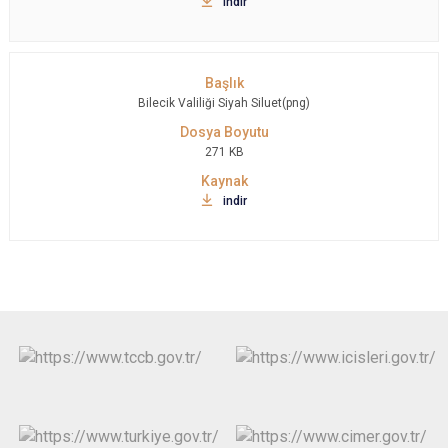
indir
Bilecik Valiliği Siyah Siluet(png)
271 KB
indir