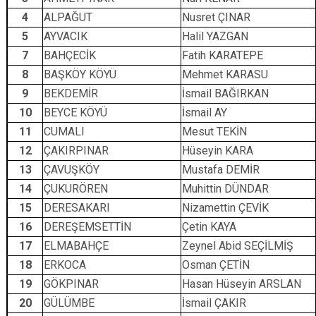
4
ALPAĞUT
Nusret ÇINAR
5
AYVACIK
Halil YAZGAN
7
BAHÇECİK
Fatih KARATEPE
8
BAŞKÖY KÖYÜ
Mehmet KARASU
9
BEKDEMİR
İsmail BAĞIRKAN
10
BEYCE KÖYÜ
İsmail AY
11
CUMALI
Mesut TEKİN
12
ÇAKIRPINAR
Hüseyin KARA
13
ÇAVUŞKÖY
Mustafa DEMİR
14
ÇUKURÖREN
Muhittin DÜNDAR
15
DERESAKARI
Nizamettin ÇEVİK
16
DEREŞEMSETTİN
Çetin KAYA
17
ELMABAHÇE
Zeynel Abid SEÇİLMİŞ
18
ERKOCA
Osman ÇETİN
19
GÖKPINAR
Hasan Hüseyin ARSLAN
20
GÜLÜMBE
İsmail ÇAKIR