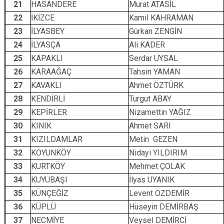
21
HASANDERE
Murat ATASİL
22
İKİZCE
Kamil KAHRAMAN
23
İLYASBEY
Gürkan ZENGİN
24
İLYASÇA
Ali KADER
25
KAPAKLI
Serdar UYSAL
26
KARAAĞAÇ
Tahsin YAMAN
27
KAVAKLI
Ahmet ÖZTÜRK
28
KENDİRLİ
Turgut ABAY
29
KEPİRLER
Nizamettin YAĞIZ
30
KINIK
Ahmet SARI
31
KIZILDAMLAR
Metin GEZEN
32
KOYUNKÖY
Nidayi YILDIRIM
33
KURTKÖY
Mehmet ÇOLAK
34
KUYUBAŞI
İlyas UYANIK
35
KÜNÇEĞİZ
Levent ÖZDEMİR
36
KÜPLÜ
Hüseyin DEMİRBAŞ
37
NECMİYE
Veysel DEMİRCİ