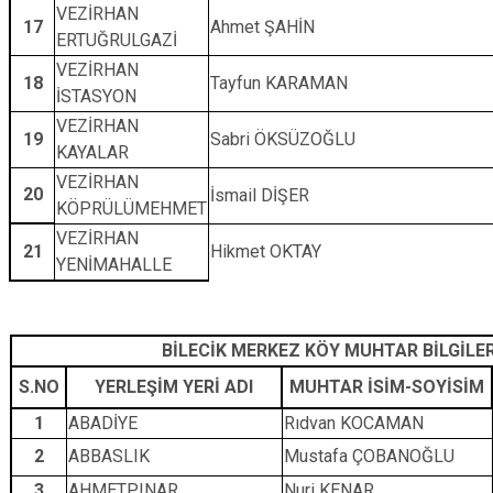
VEZİRHAN
17
Ahmet ŞAHİN
ERTUĞRULGAZİ
VEZİRHAN
18
Tayfun KARAMAN
İSTASYON
VEZİRHAN
19
Sabri ÖKSÜZOĞLU
KAYALAR
VEZİRHAN
20
İsmail DİŞER
KÖPRÜLÜMEHMET
VEZİRHAN
21
Hikmet OKTAY
YENİMAHALLE
BİLECİK MERKEZ KÖY MUHTAR BİLGİLE
S.NO
YERLEŞİM YERİ ADI
MUHTAR İSİM-SOYİSİM
1
ABADİYE
Rıdvan KOCAMAN
2
ABBASLIK
Mustafa ÇOBANOĞLU
3
AHMETPINAR
Nuri KENAR