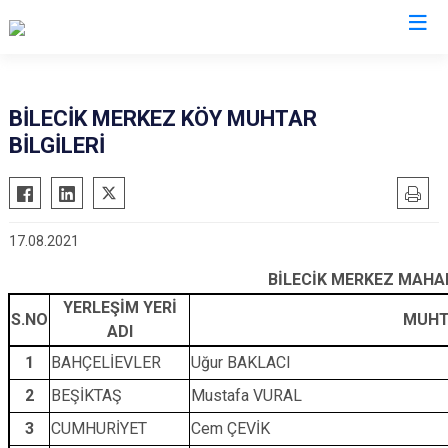
Valilikler
BİLECİK MERKEZ KÖY MUHTAR
BİLGİLERİ
17.08.2021
BİLECİK MERKEZ MAHAL
YERLEŞİM YERİ
S.NO
MUHT
ADI
1
BAHÇELİEVLER
Uğur BAKLACI
2
BEŞİKTAŞ
Mustafa VURAL
3
CUMHURİYET
Cem ÇEVİK