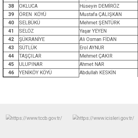
38
OKLUCA
Hüseyin DEMİRÖZ
39
ÖREN KÖYÜ
Mustafa ÇALIŞKAN
40
SELBÜKÜ
Mehmet ŞENTÜRK
41
SELÖZ
Yaşar YEYEN
42
ŞÜKRANİYE
Ali Osman FİDAN
43
SÜTLÜK
Erol AYNUR
44
TAŞÇILAR
Mehmet ÇAKIR
45
ULUPINAR
Ahmet NAR
46
YENİKÖY KÖYÜ
Abdullah KESKİN