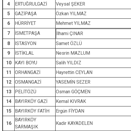
4
ERTUĞRULGAZİ
Veysal ŞEKER
5
GAZİPAŞA
Özkan YILMAZ
6
HÜRRİYET
Mehmet YILMAZ
7
İSMETPAŞA
İlhami ÇINAR
8
İSTASYON
Samet ÖZLÜ
9
İSTİKLAL
Nesrin MAZLUM
10
KAYI BOYU
Salih YILDIZ
11
ORHANGAZİ
Hayrettin CEYLAN
12
OSMANGAZİ
YASEMİN SEZER
13
PELİTÖZÜ
Osman GÖÇMEN
14
BAYIRKÖY GAZİ
Kemal KIVRAK
15
BAYIRKÖY FATİH
Ergün FİYDAN
BAYIRKÖY
16
Kadir KAYADELEN
SARMAŞIK