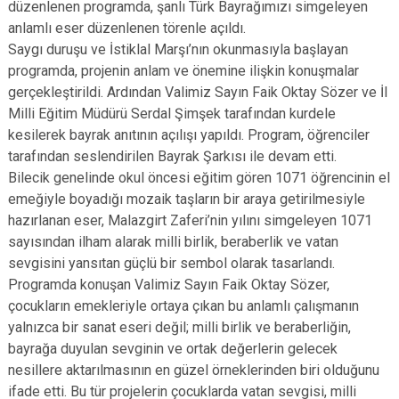
düzenlenen programda, şanlı Türk Bayrağımızı simgeleyen
anlamlı eser düzenlenen törenle açıldı.
Saygı duruşu ve İstiklal Marşı’nın okunmasıyla başlayan
programda, projenin anlam ve önemine ilişkin konuşmalar
gerçekleştirildi. Ardından Valimiz Sayın Faik Oktay Sözer ve İl
Milli Eğitim Müdürü Serdal Şimşek tarafından kurdele
kesilerek bayrak anıtının açılışı yapıldı. Program, öğrenciler
tarafından seslendirilen Bayrak Şarkısı ile devam etti.
Bilecik genelinde okul öncesi eğitim gören 1071 öğrencinin el
emeğiyle boyadığı mozaik taşların bir araya getirilmesiyle
hazırlanan eser, Malazgirt Zaferi’nin yılını simgeleyen 1071
sayısından ilham alarak milli birlik, beraberlik ve vatan
sevgisini yansıtan güçlü bir sembol olarak tasarlandı.
Programda konuşan Valimiz Sayın Faik Oktay Sözer,
çocukların emekleriyle ortaya çıkan bu anlamlı çalışmanın
yalnızca bir sanat eseri değil; milli birlik ve beraberliğin,
bayrağa duyulan sevginin ve ortak değerlerin gelecek
nesillere aktarılmasının en güzel örneklerinden biri olduğunu
ifade etti. Bu tür projelerin çocuklarda vatan sevgisi, milli