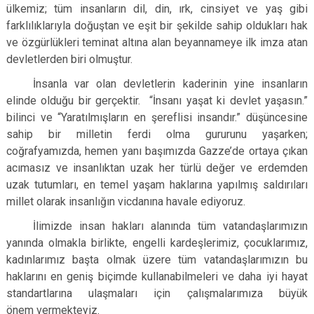
ülkemiz; tüm insanların dil, din, ırk, cinsiyet ve yaş gibi
farklılıklarıyla doğuştan ve eşit bir şekilde sahip oldukları hak
ve özgürlükleri teminat altına alan beyannameye ilk imza atan
devletlerden biri olmuştur.
İnsanla var olan devletlerin kaderinin yine insanların
elinde olduğu bir gerçektir. “İnsanı yaşat ki devlet yaşasın.”
bilinci ve “Yaratılmışların en şereflisi insandır.” düşüncesine
sahip bir milletin ferdi olma gururunu yaşarken;
coğrafyamızda, hemen yanı başımızda Gazze’de ortaya çıkan
acımasız ve insanlıktan uzak her türlü değer ve erdemden
uzak tutumları, en temel yaşam haklarına yapılmış saldırıları
millet olarak insanlığın vicdanına havale ediyoruz.
İlimizde insan hakları alanında tüm vatandaşlarımızın
yanında olmakla birlikte, engelli kardeşlerimiz, çocuklarımız,
kadınlarımız başta olmak üzere tüm vatandaşlarımızın bu
haklarını en geniş biçimde kullanabilmeleri ve daha iyi hayat
standartlarına ulaşmaları için çalışmalarımıza büyük
önem vermekteyiz.