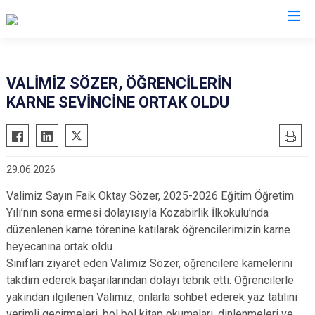
Valilikler
VALİMİZ SÖZER, ÖĞRENCİLERİN
KARNE SEVİNCİNE ORTAK OLDU
29.06.2026
Valimiz Sayın Faik Oktay Sözer, 2025-2026 Eğitim Öğretim
Yılı’nın sona ermesi dolayısıyla Kozabirlik İlkokulu’nda
düzenlenen karne törenine katılarak öğrencilerimizin karne
heyecanına ortak oldu.
Sınıfları ziyaret eden Valimiz Sözer, öğrencilere karnelerini
takdim ederek başarılarından dolayı tebrik etti. Öğrencilerle
yakından ilgilenen Valimiz, onlarla sohbet ederek yaz tatilini
verimli geçirmeleri, bol bol kitap okumaları, dinlenmeleri ve