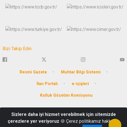
Bizi Takip Edin
Resmi Gazete
Muhtar Bilgi Sistemi
İlan Portalı
e-içişleri
Kolluk Gözetim Komisyonu
Hürriyet Mahallesi Dumlupınar Cad. No:2/1 - BİLECİK KEP Adresi:
Sizlere daha iyi hizmet verebilmek için sitemizde
icisleribakanligi@hs01.kep.tr
çerezlere yer veriyoruz
🍪 Çerez politikamız hakkında
Tel: 0 228 212 10 24-212 10 55 Faks : 0 228 212 20 58